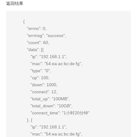
返回结果
              {

                 "errno": 0,

                 "errmsg": "success",

                 "count": 60,

                 "data": [{

                    "ip": "192.168.1.1",

                    "mac": "54:ea:ac:bc:de:fg",

                    "type": "0",

                    "up": 100,

                    "down": 1000,

                    "connect": 12,

                    "total_up": "100MB",

                    "total_down": "10GB",

                    "connect_time": "1小时20分钟"

                 }, {

                    "ip": "192.168.1.1",

                    "mac": "54:ea:ac:bc:de:fg",
