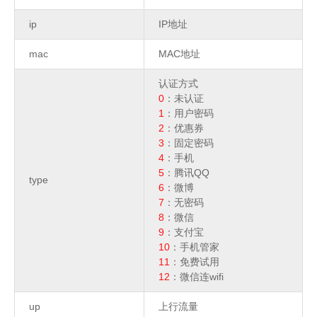
ip
IP地址
mac
MAC地址
认证方式
0
：未认证
1
：用户密码
2
：优惠券
3
：固定密码
4
：手机
5
：腾讯QQ
type
6
：微博
7
：无密码
8
：微信
9
：支付宝
10
：手机管家
11
：免费试用
12
：微信连wifi
up
上行流量