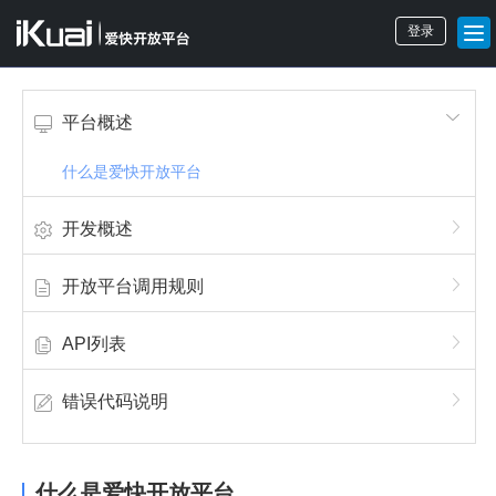
登录
平台概述
什么是爱快开放平台
开发概述
开放平台调用规则
API列表
错误代码说明
什么是爱快开放平台